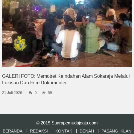
GALERI FOTO: Memotret Keindahan Alam Sokaraja Melalui
Lukisan Dan Film Dokumenter
21 Juli 2026
0
59
© 2019
Suarapemudajogja.com
BERANDA
REDAKSI
KONTAK
DENAH
PASANG IKLAN