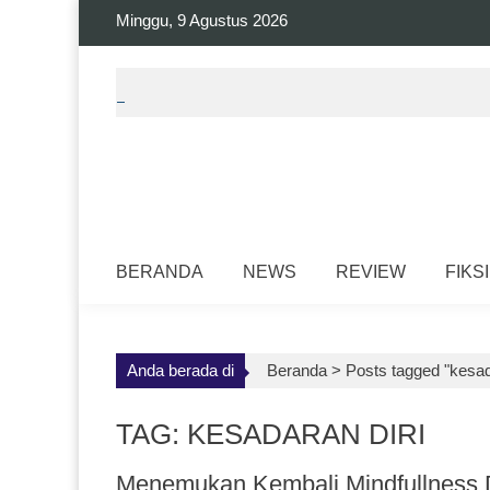
Skip
Minggu, 9 Agustus 2026
to
content
BERANDA
NEWS
REVIEW
FIKSI
Anda berada di
Beranda >
Posts tagged "kesad
TAG: KESADARAN DIRI
Menemukan Kembali Mindfullness 