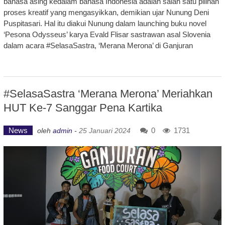
bahasa asing kedalam bahasa Indonesia adalah salah satu pilihan
proses kreatif yang mengasyikkan, demikian ujar Nunung Deni
Puspitasari. Hal itu diakui Nunung dalam launching buku novel
‘Pesona Odysseus’ karya Evald Flisar sastrawan asal Slovenia
dalam acara #SelasaSastra, ‘Merana Merona’ di Ganjuran
#SelasaSastra ‘Merana Merona’ Meriahkan
HUT Ke-7 Sanggar Pena Kartika
News
0
1731
oleh
admin
-
25 Januari 2024