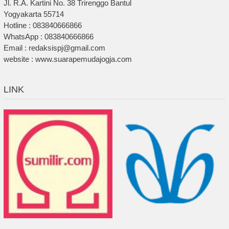
Jl. R.A. Kartini No. 38 Trirenggo Bantul
Yogyakarta 55714
Hotline : 083840666866
WhatsApp : 083840666866
Email : redaksispj@gmail.com
website : www.suarapemudajogja.com
LINK