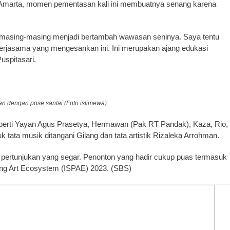
r Amarta, momen pementasan kali ini membuatnya senang karena
ngga masing-masing menjadi bertambah wawasan seninya. Saya tentu
kerjasama yang mengesankan ini. Ini merupakan ajang edukasi
uspitasari.
n dengan pose santai
(Foto istimewa)
perti Yayan Agus Prasetya, Hermawan (Pak RT Pandak), Kaza, Rio,
 tata musik ditangani Gilang dan tata artistik Rizaleka Arrohman.
 pertunjukan yang segar. Penonton yang hadir cukup puas termasuk
ing Art Ecosystem (ISPAE) 2023. (SBS)