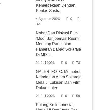
0
Kemerdekaan Dengan
Pentas Sastra
4 Agustus 2026
0
32
Nobar Dan Diskusi Film
‘Mooi Banjoemas’ Resmi
Menutup Rangkaian
)
Pameran Babad Sokaraja
Di MDTL
21 Juli 2026
0
78
GALERI FOTO: Memotret
Keindahan Alam Sokaraja
Melalui Lukisan Dan Film
Dokumenter
21 Juli 2026
0
59
Pulang Ke Indonesia,