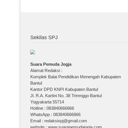
Sekilas SPJ
Suara Pemuda Jogja
Alamat Redaksi :
Komplek Balai Pendidikan Menengah Kabupaten
Bantul
Kantor DPD KNPI Kabupaten Bantul
Jl. R.A. Kartini No. 38 Trirenggo Bantul
Yogyakarta 55714
Hotline : 083840666866
WhatsApp : 083840666866
Email : redaksispj@gmail.com
website : www.suarapemudajogja.com