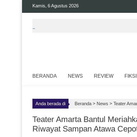
Skip
Kamis, 6 Agustus 2026
to
content
BERANDA
NEWS
REVIEW
FIKSI
Anda berada di
Beranda >
News
>
Teater Ama
Teater Amarta Bantul Meriah
Riwayat Sampan Atawa Cepo