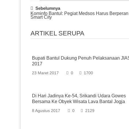
Post
Sebelumnya
Kominfo Bantul: Pegiat Medsos Harus Berpera
Navigation
Smart City
ARTIKEL SERUPA
Bupati Bantul Dukung Penuh Pelaksanaan JIA
2017
23 Maret 2017
0
1700
Di Hari Jadinya Ke-54, Srikandi Udara Gowes
Bersama Ke Obyek Wisata Lava Bantal Jogja
8 Agustus 2017
0
2129