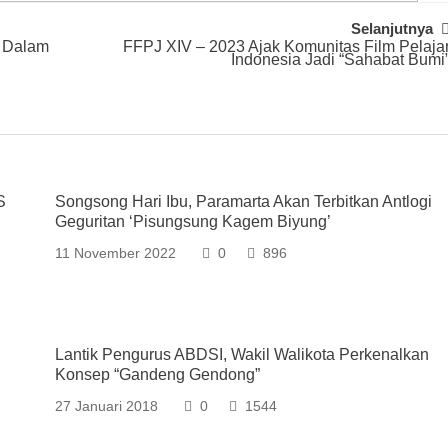
Selanjutnya
n Dalam
FFPJ XIV – 2023 Ajak Komunitas Film Pelaja
Indonesia Jadi “Sahabat Bumi
S
Songsong Hari Ibu, Paramarta Akan Terbitkan Antlogi
Geguritan ‘Pisungsung Kagem Biyung’
11 November 2022
0
896
Lantik Pengurus ABDSI, Wakil Walikota Perkenalkan
Konsep “Gandeng Gendong”
27 Januari 2018
0
1544