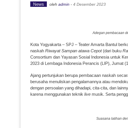
News
oleh
admin
-
4 Desember 2023
Adegan pembacaan den
Kota Yogyakarta – SPJ – Teater Amarta Bantul ber
naskah
Riwayat Sampan atawa Cepot
(dari buku
Ra
Consortium dan Yayasan Sosial Indonesia untuk Ke
2023 di Lembaga Indonesia Perancis (LIP), Jumat (1
Ajang pertunjukan berupa pembacaan naskah secara
berusaha menuliskan pengalamannya atau mendokume
dengan persoalan yang dihadapi, cita-cita, dan lain
karena menggunakan teknik
live
musik. Serta pengg
Suasana latihan den