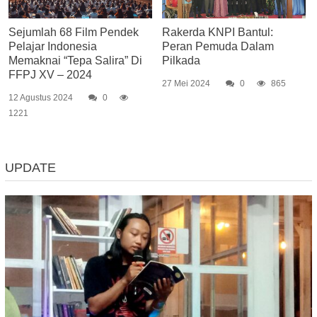
Sejumlah 68 Film Pendek
Rakerda KNPI Bantul:
Pelajar Indonesia
Peran Pemuda Dalam
Memaknai “Tepa Salira” Di
Pilkada
FFPJ XV – 2024
27 Mei 2024
0
865
12 Agustus 2024
0
1221
UPDATE