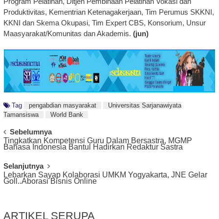
Program Pelatihan, Ditjen Pembinaan Pelatihan Vokasi dan
Produktivitas, Kementrian Ketenagakerjaan, Tim Perumus SKKNI,
KKNI dan Skema Okupasi, Tim Expert CBS, Konsorium, Unsur
Maasyarakat/Komunitas dan Akademis.
(jun)
Tag
pengabdian masyarakat
Universitas Sarjanawiyata
Tamansiswa
World Bank
Post
Sebelumnya
Tingkatkan Kompetensi Guru Dalam Bersastra, MGMP
Navigation
Bahasa Indonesia Bantul Hadirkan Redaktur Sastra
Selanjutnya
Lebarkan Sayap Kolaborasi UMKM Yogyakarta, JNE Gelar
Goll..Aborasi Bisnis Online
ARTIKEL SERUPA