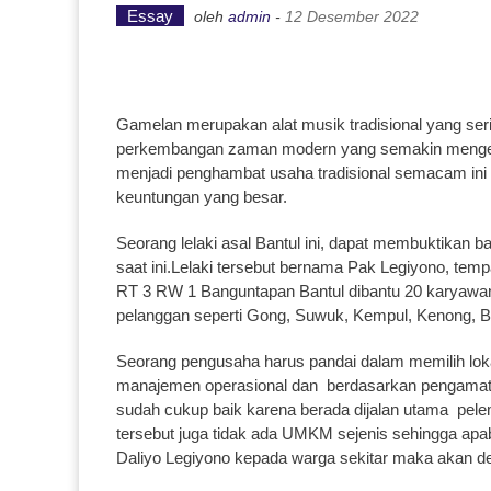
Essay
oleh
admin
-
12 Desember 2022
Gamelan merupakan alat musik tradisional yang seri
perkembangan zaman modern yang semakin mengesa
menjadi penghambat usaha tradisional semacam ini 
keuntungan yang besar.
Seorang lelaki asal Bantul ini, dapat membuktika
saat ini.Lelaki tersebut bernama Pak Legiyono, tem
RT 3 RW 1 Banguntapan Bantul dibantu 20 karyawan,
pelanggan seperti Gong, Suwuk, Kempul, Kenong, B
Seorang pengusaha harus pandai dalam memilih lo
manajemen operasional dan berdasarkan pengamata
sudah cukup baik karena berada dijalan utama pel
tersebut juga tidak ada UMKM sejenis sehingga a
Daliyo Legiyono kepada warga sekitar maka akan d