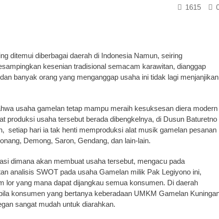
1615
ng ditemui diberbagai daerah di Indonesia Namun, seiring
mpingkan kesenian tradisional semacam karawitan, dianggap
dan banyak orang yang menganggap usaha ini tidak lagi menjanjikan
n bahwa usaha gamelan tetap mampu meraih kesuksesan diera modern
pat produksi usaha tersebut berada dibengkelnya, di Dusun Baturetno
 setiap hari ia tak henti memproduksi alat musik gamelan pesanan
onang, Demong, Saron, Gendang, dan lain-lain.
kasi dimana akan membuat usaha tersebut, mengacu pada
n analisis SWOT pada usaha Gamelan milik Pak Legiyono ini,
em lor yang mana dapat dijangkau semua konsumen. Di daerah
pabila konsumen yang bertanya keberadaan UMKM Gamelan Kuninga
egan sangat mudah untuk diarahkan.