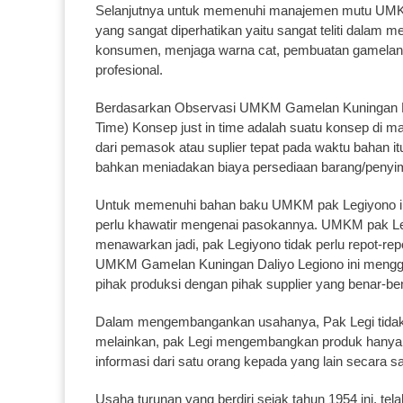
Selanjutnya untuk memenuhi manajemen mutu UMK
yang sangat diperhatikan yaitu sangat teliti dalam
konsumen, menjaga warna cat, pembuatan gamelan 
profesional.
Berdasarkan Observasi UMKM Gamelan Kuningan Dali
Time) Konsep just in time adalah suatu konsep di m
dari pemasok atau suplier tepat pada waktu bahan 
bahkan meniadakan biaya persediaan barang/penyim
Untuk memenuhi bahan baku UMKM pak Legiyono ini 
perlu khawatir mengenai pasokannya. UMKM pak Leg
menawarkan jadi, pak Legiyono tidak perlu repot-r
UMKM Gamelan Kuningan Daliyo Legiono ini menggun
pihak produksi dengan pihak supplier yang benar-ben
Dalam mengembangankan usahanya, Pak Legi tidak 
melainkan, pak Legi mengembangkan produk hanya m
informasi dari satu orang kepada yang lain secar
Usaha turunan yang berdiri sejak tahun 1954 ini, t