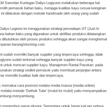
M Gamelan Kuningan Daliyo Legiyono melakukan beberapa hal
 memilih pemasok bahan baku, menjaga kualitas kayu sesuai keinginan
ini dilakukan dengan metode handmade oleh orang yang sudah
yo Legiono ini menggunakan strategi persediaan JIT (Just In
ana bahan baku yang digunakan untuk aktifitas produksi didatangkan
itu dibutuhkan oleh proses produksi sehingga akan sangat menghemat
panan barang/stocking cost.
sudah memiliki banyak supplier yang terpercaya sehingga, tidak
iyono sudah terkenal sehingga banyak supplier kayu yang
epot untuk mencari supplier kayu. Manajemen Rantai Pasokan pada
akan strategi sedikit pemasok yaitu membuat perjanjian antara
ar memiliki kualitas baik dan terpercaya.
memakai cara promosi melalui media massa (media online)
elalui metode ‘Gethok Tular’ (mulut ke mulut) yaitu menyampaikan
a sambung-menyambung.
elah menembus pasar ekspor. Sementara untuk harga jual per setnya,