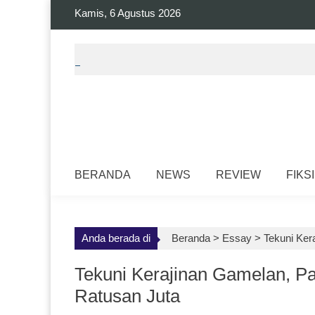
Skip
Kamis, 6 Agustus 2026
to
content
BERANDA
NEWS
REVIEW
FIKSI
Anda berada di
Beranda >
Essay
>
Tekuni Ker
Tekuni Kerajinan Gamelan, P
Ratusan Juta