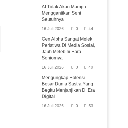
AI Tidak Akan Mampu
Menggantikan Seni
Seutuhnya
16 Juli 2026
0
44
Gen Alpha Sangat Melek
Peristiwa Di Media Sosial,
Jauh Melebihi Para
Seniornya
r
16 Juli 2026
0
49
u
Mengungkap Potensi
Besar Dunia Sastra Yang
Begitu Menjanjikan Di Era
Digital
16 Juli 2026
0
53