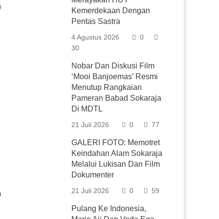
0
Kemerdekaan Dengan
Pentas Sastra
4 Agustus 2026
0
30
Nobar Dan Diskusi Film
‘Mooi Banjoemas’ Resmi
Menutup Rangkaian
Pameran Babad Sokaraja
Di MDTL
21 Juli 2026
0
77
GALERI FOTO: Memotret
Keindahan Alam Sokaraja
Melalui Lukisan Dan Film
Dokumenter
21 Juli 2026
0
59
n
Pulang Ke Indonesia,