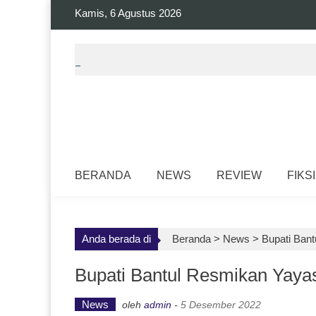
Skip
Kamis, 6 Agustus 2026
to
content
BERANDA
NEWS
REVIEW
FIKSI
Anda berada di
Beranda >
News
>
Bupati Bant
Bupati Bantul Resmikan Yayas
News
oleh
admin
-
5 Desember 2022