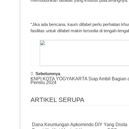
membutuhkan fasilitas yang khusus pula.terangnya.
“Jika ada bencana, kaum difabel perlu perhatian 
fasilitas untuk difabel makin tersedia di tengah-tenga
Post
Sebelumnya
KNPI KOTA YOGYAKARTA Siap Ambil Bagian 
Navigation
Pemilu 2024
ARTIKEL SERUPA
Dana Keuntungan Apkomindo DIY Yang Disita