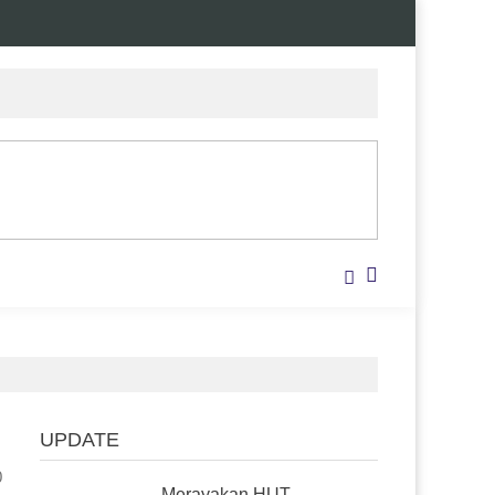
UPDATE
0
Merayakan HUT