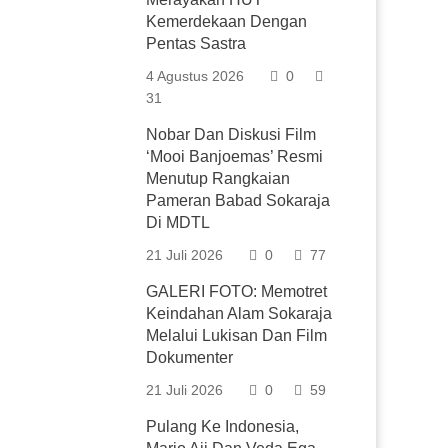
Kemerdekaan Dengan
Pentas Sastra
4 Agustus 2026
0
31
Nobar Dan Diskusi Film
‘Mooi Banjoemas’ Resmi
Menutup Rangkaian
Pameran Babad Sokaraja
Di MDTL
21 Juli 2026
0
77
GALERI FOTO: Memotret
Keindahan Alam Sokaraja
Melalui Lukisan Dan Film
Dokumenter
21 Juli 2026
0
59
Pulang Ke Indonesia,