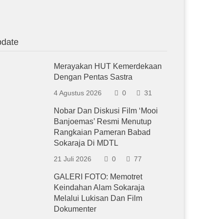
date
Merayakan HUT Kemerdekaan
Dengan Pentas Sastra
4 Agustus 2026
0
31
Nobar Dan Diskusi Film ‘Mooi
Banjoemas’ Resmi Menutup
Rangkaian Pameran Babad
Sokaraja Di MDTL
21 Juli 2026
0
77
GALERI FOTO: Memotret
Keindahan Alam Sokaraja
Melalui Lukisan Dan Film
Dokumenter