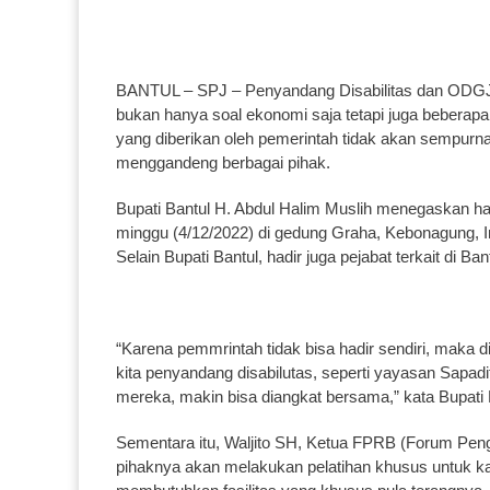
BANTUL – SPJ – Penyandang Disabilitas dan ODGJ
bukan hanya soal ekonomi saja tetapi juga beberapa 
yang diberikan oleh pemerintah tidak akan sempurn
menggandeng berbagai pihak.
Bupati Bantul H. Abdul Halim Muslih menegaskan hal
minggu (4/12/2022) di gedung Graha, Kebonagung, Im
Selain Bupati Bantul, hadir juga pejabat terkait di Ba
“Karena pemmrintah tidak bisa hadir sendiri, maka 
kita penyandang disabilutas, seperti yayasan Sapad
mereka, makin bisa diangkat bersama,” kata Bupati
Sementara itu, Waljito SH, Ketua FPRB (Forum Pen
pihaknya akan melakukan pelatihan khusus untuk kaum