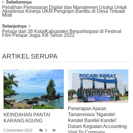
Post
Sebelumnya
Pelatihan Pemasaran Digital dan Manajemen Usaha Untuk
Navigation
Akselerasi Kinerja UKM Pengrajin Bambu di Desa Tirtoadi
Mlati
Selanjutnya
Pelajar dari 26 Kota/Kabupaten Berpartisipasi di Festival
Film Pelajar Jogja XIII Tahun 2022
ARTIKEL SERUPA
Penerapan Ajaran
Tamansiswa ‘Ngandel
KEINDAHAN PANTAI
Kendel Bandel Kandel’
KARANG AGUNG
Dalam Kegiatan Accounting
5 Desember 2022
0
Visit To Company