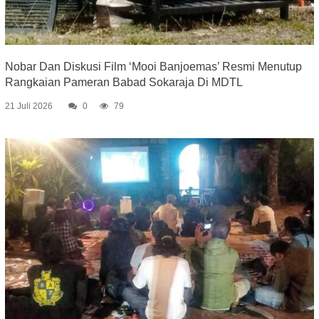
Nobar Dan Diskusi Film ‘Mooi Banjoemas’ Resmi Menutup
Rangkaian Pameran Babad Sokaraja Di MDTL
21 Juli 2026
0
79