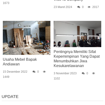
1673
23 Maret 2024
0
2017
Pentingnya Memiliki Sifat
Kepemimpinan Yang Dapat
Usaha Mebel Bapak
Menumbuhkan Jiwa
Andiawan
Kesukarelawanan
15 Desember 2022
0
3 November 2023
0
1449
1102
UPDATE