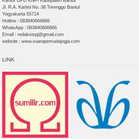
Kantor DPD KNPI Kabupaten Bantul
Jl. R.A. Kartini No. 38 Trirenggo Bantul
Yogyakarta 55714
Hotline : 083840666866
WhatsApp : 083840666866
Email : redaksispj@gmail.com
website : www.suarapemudajogja.com
LINK