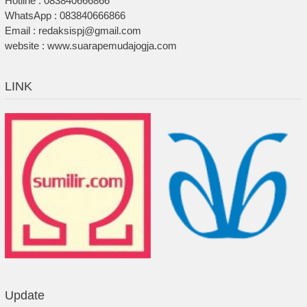
Hotline : 083840666866
WhatsApp : 083840666866
Email : redaksispj@gmail.com
website : www.suarapemudajogja.com
LINK
Update