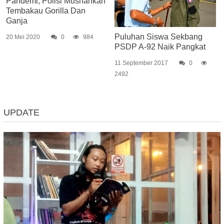
Pandemi, Polisi Musnahkan
Tembakau Gorilla Dan
Ganja
Puluhan Siswa Sekbang
20 Mei 2020
0
984
PSDP A-92 Naik Pangkat
11 September 2017
0
2492
UPDATE