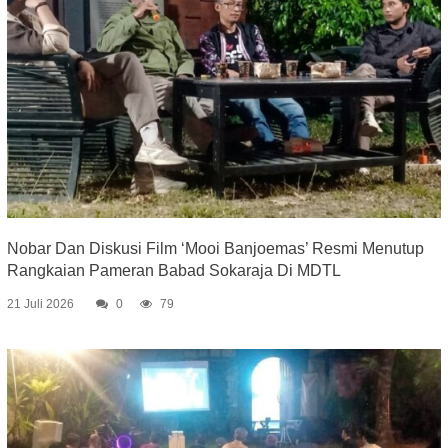
Nobar Dan Diskusi Film ‘Mooi Banjoemas’ Resmi Menutup
Rangkaian Pameran Babad Sokaraja Di MDTL
21 Juli 2026
0
79