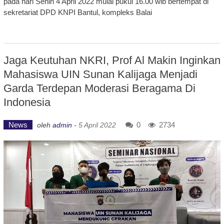
pada hari Senin 4 April 2022 mulai pukul 16.00 wib bertempat di
sekretariat DPD KNPI Bantul, kompleks Balai
Jaga Keutuhan NKRI, Prof Al Makin Inginkan
Mahasiswa UIN Sunan Kalijaga Menjadi
Garda Terdepan Moderasi Beragama Di
Indonesia
News
0
2734
oleh
admin
-
5 April 2022