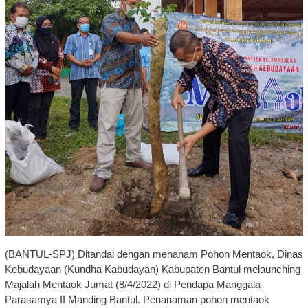
(BANTUL-SPJ) Ditandai dengan menanam Pohon Mentaok, Dinas
Kebudayaan (Kundha Kabudayan) Kabupaten Bantul melaunching
Majalah Mentaok Jumat (8/4/2022) di Pendapa Manggala
Parasamya II Manding Bantul. Penanaman pohon mentaok