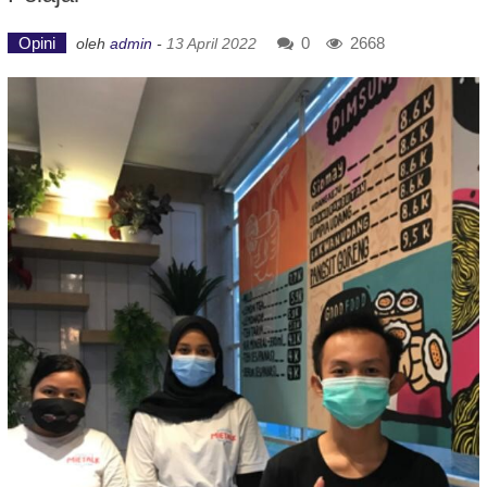
Opini
0
2668
oleh
admin
-
13 April 2022