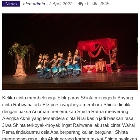
News
0
2845
oleh
admin
-
2 April 2022
Ketika cinta membelenggu Elok paras Shinta menggoda Bayang
cinta Rahwana ada Ekspresi wajahnya membara Shinta diculik
dengan paksa Anoman menemukan Shinta Rama menyerang
Alengka Akhir yang tersandera cinta Nilai kasih jadi biaskan rasa
Jiwa Shinta terkoyak-moyak Ingat Rahwana ‘aku tak cinta’ Wahai
Rama tindakanmu cela Apa berperang kalian berguna Shinta
memendam rasa luka Akhir perang korban rakyat Shinta nyalakan