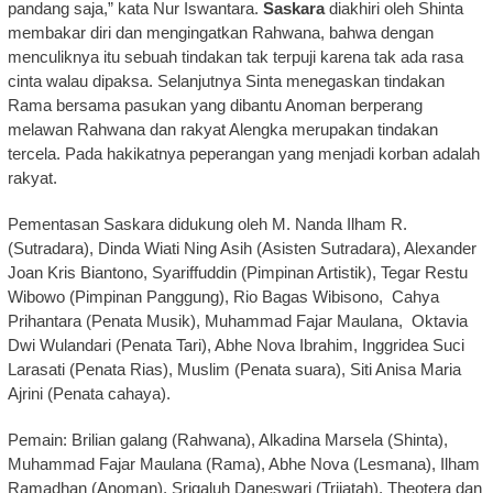
pandang saja,” kata Nur Iswantara.
Saskara
diakhiri oleh Shinta
membakar diri dan mengingatkan Rahwana, bahwa dengan
menculiknya itu sebuah tindakan tak terpuji karena tak ada rasa
cinta walau dipaksa. Selanjutnya Sinta menegaskan tindakan
Rama bersama pasukan yang dibantu Anoman berperang
melawan Rahwana dan rakyat Alengka merupakan tindakan
tercela. Pada hakikatnya peperangan yang menjadi korban adalah
rakyat.
Pementasan Saskara didukung oleh M. Nanda Ilham R.
(Sutradara), Dinda Wiati Ning Asih (Asisten Sutradara), Alexander
Joan Kris Biantono, Syariffuddin (Pimpinan Artistik), Tegar Restu
Wibowo (Pimpinan Panggung), Rio Bagas Wibisono, Cahya
Prihantara (Penata Musik), Muhammad Fajar Maulana, Oktavia
Dwi Wulandari (Penata Tari), Abhe Nova Ibrahim, Inggridea Suci
Larasati (Penata Rias), Muslim (Penata suara), Siti Anisa Maria
Ajrini (Penata cahaya).
Pemain: Brilian galang (Rahwana), Alkadina Marsela (Shinta),
Muhammad Fajar Maulana (Rama), Abhe Nova (Lesmana), Ilham
Ramadhan (Anoman), Srigaluh Daneswari (Trijatah), Theotera dan