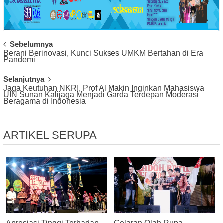
Post
Sebelumnya
Berani Berinovasi, Kunci Sukses UMKM Bertahan di Era
Navigation
Pandemi
Selanjutnya
Jaga Keutuhan NKRI, Prof Al Makin Inginkan Mahasiswa
UIN Sunan Kalijaga Menjadi Garda Terdepan Moderasi
Beragama di Indonesia
ARTIKEL SERUPA
Apresiasi Tinggi Terhadap
Gelaran Olah Rupa