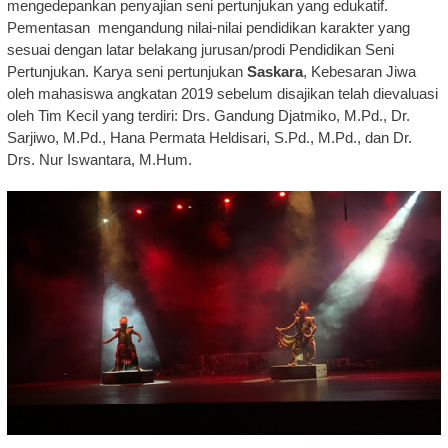
mengedepankan penyajian seni pertunjukan yang edukatif.
Pementasan mengandung nilai-nilai pendidikan karakter yang
sesuai dengan latar belakang jurusan/prodi Pendidikan Seni
Pertunjukan. Karya seni pertunjukan
Saskara
, Kebesaran Jiwa
oleh mahasiswa angkatan 2019 sebelum disajikan telah dievaluasi
oleh Tim Kecil yang terdiri: Drs. Gandung Djatmiko, M.Pd., Dr.
Sarjiwo, M.Pd., Hana Permata Heldisari, S.Pd., M.Pd., dan Dr.
Drs. Nur Iswantara, M.Hum.