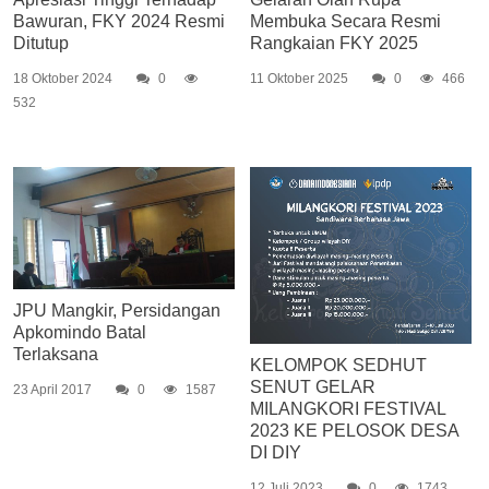
Bawuran, FKY 2024 Resmi
Membuka Secara Resmi
Ditutup
Rangkaian FKY 2025
18 Oktober 2024
0
11 Oktober 2025
0
466
532
JPU Mangkir, Persidangan
Apkomindo Batal
Terlaksana
KELOMPOK SEDHUT
SENUT GELAR
23 April 2017
0
1587
MILANGKORI FESTIVAL
2023 KE PELOSOK DESA
DI DIY
12 Juli 2023
0
1743