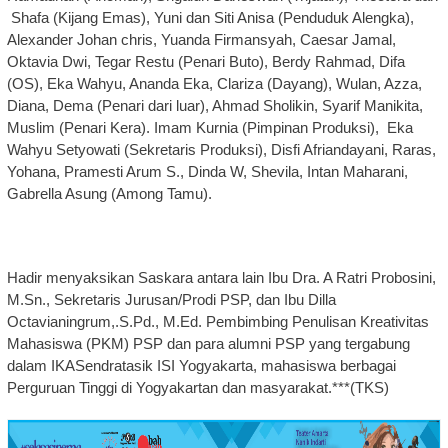
Shafa (Kijang Emas), Yuni dan Siti Anisa (Penduduk Alengka),
Alexander Johan chris, Yuanda Firmansyah, Caesar Jamal,
Oktavia Dwi, Tegar Restu (Penari Buto), Berdy Rahmad, Difa
(OS), Eka Wahyu, Ananda Eka, Clariza (Dayang), Wulan, Azza,
Diana, Dema (Penari dari luar), Ahmad Sholikin, Syarif Manikita,
Muslim (Penari Kera). Imam Kurnia (Pimpinan Produksi), Eka
Wahyu Setyowati (Sekretaris Produksi), Disfi Afriandayani, Raras,
Yohana, Pramesti Arum S., Dinda W, Shevila, Intan Maharani,
Gabrella Asung (Among Tamu).
Hadir menyaksikan Saskara antara lain Ibu Dra. A Ratri Probosini,
M.Sn., Sekretaris Jurusan/Prodi PSP, dan Ibu Dilla
Octavianingrum,.S.Pd., M.Ed. Pembimbing Penulisan Kreativitas
Mahasiswa (PKM) PSP dan para alumni PSP yang tergabung
dalam IKASendratasik ISI Yogyakarta, mahasiswa berbagai
Perguruan Tinggi di Yogyakartan dan masyarakat.***(TKS)