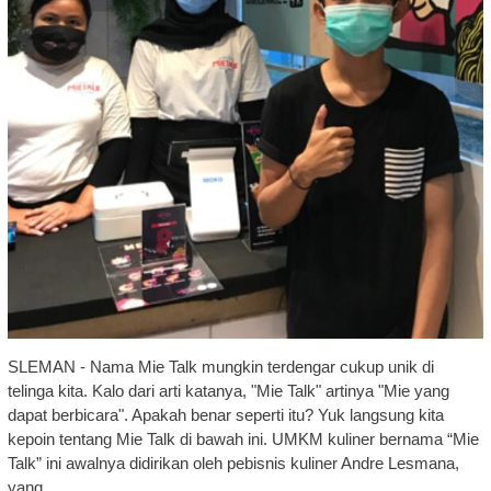
SLEMAN - Nama Mie Talk mungkin terdengar cukup unik di
telinga kita. Kalo dari arti katanya, "Mie Talk" artinya "Mie yang
dapat berbicara". Apakah benar seperti itu? Yuk langsung kita
kepoin tentang Mie Talk di bawah ini. UMKM kuliner bernama “Mie
Talk” ini awalnya didirikan oleh pebisnis kuliner Andre Lesmana,
yang