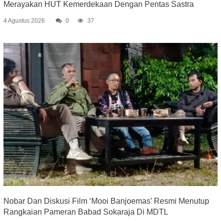
Merayakan HUT Kemerdekaan Dengan Pentas Sastra
4 Agustus 2026
0
37
Nobar Dan Diskusi Film ‘Mooi Banjoemas’ Resmi Menutup
Rangkaian Pameran Babad Sokaraja Di MDTL