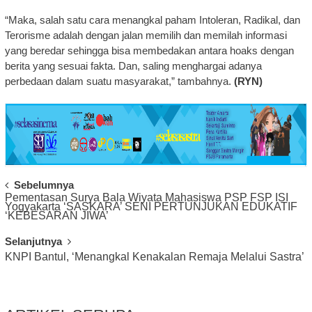
“Maka, salah satu cara menangkal paham Intoleran, Radikal, dan
Terorisme adalah dengan jalan memilih dan memilah informasi
yang beredar sehingga bisa membedakan antara hoaks dengan
berita yang sesuai fakta. Dan, saling menghargai adanya
perbedaan dalam suatu masyarakat,” tambahnya.
(RYN)
Post
Sebelumnya
Pementasan Surya Bala Wiyata Mahasiswa PSP FSP ISI
Navigation
Yogyakarta ‘SASKARA’ SENI PERTUNJUKAN EDUKATIF
‘KEBESARAN JIWA’
Selanjutnya
KNPI Bantul, ‘Menangkal Kenakalan Remaja Melalui Sastra’