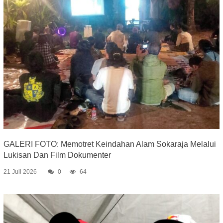
GALERI FOTO: Memotret Keindahan Alam Sokaraja Melalui
Lukisan Dan Film Dokumenter
21 Juli 2026
0
64