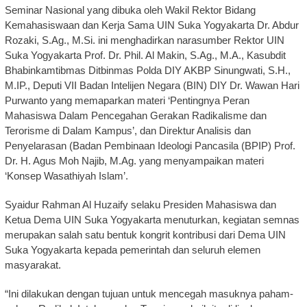
Seminar Nasional yang dibuka oleh Wakil Rektor Bidang
Kemahasiswaan dan Kerja Sama UIN Suka Yogyakarta Dr. Abdur
Rozaki, S.Ag., M.Si. ini menghadirkan narasumber Rektor UIN
Suka Yogyakarta Prof. Dr. Phil. Al Makin, S.Ag., M.A., Kasubdit
Bhabinkamtibmas Ditbinmas Polda DIY AKBP Sinungwati, S.H.,
M.IP., Deputi VII Badan Intelijen Negara (BIN) DIY Dr. Wawan Hari
Purwanto yang memaparkan materi ‘Pentingnya Peran
Mahasiswa Dalam Pencegahan Gerakan Radikalisme dan
Terorisme di Dalam Kampus’, dan Direktur Analisis dan
Penyelarasan (Badan Pembinaan Ideologi Pancasila (BPIP) Prof.
Dr. H. Agus Moh Najib, M.Ag. yang menyampaikan materi
‘Konsep Wasathiyah Islam’.
Syaidur Rahman Al Huzaify selaku Presiden Mahasiswa dan
Ketua Dema UIN Suka Yogyakarta menuturkan, kegiatan semnas
merupakan salah satu bentuk kongrit kontribusi dari Dema UIN
Suka Yogyakarta kepada pemerintah dan seluruh elemen
masyarakat.
“Ini dilakukan dengan tujuan untuk mencegah masuknya paham-