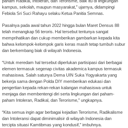
paham Radikal, Intoleran, dan Terorisme, baik itu di lingkungan
kampus, sekolah, maupun masyarakat,” ujarnya, didampingi
Febiola Sri Suci Rahayu selaku Ketua Panitia Semnas.
Pasalnya pada awal tahun 2022 hingga bulan Maret Densus 88
telah menangkap 56 teroris. Hal tersebut tentunya sangat
memprihatikan dan cukup memberikan gambarkan kepada kita
bahwa kelompok-kelompok garis keras masih tetap tumbuh subur
dan berkembang biak di wilayah Indonesia.
“Untuk meredam hal tersebut diperlukan partisipasi dari berbagai
elemen termasuk segenap civitas akademica kampus termasuk
mahasiswa. Salah satunya Dema UIN Suka Yogyakarta yang
bekerja sama dengan Polda DIY memberikan edukasi dan
pengertian kepada rekan-rekan kalangan mahasiswa untuk
menjaga dan membentengi diri serta lingkungan dari paham-
paham Intoleran, Radikal, dan Terorisme,” ungkapnya.
“Kita semua ingin agar berbagai kejadian Terorisme, Radikalisme
dan Intoleransi dapat diminimalisir di wilayah Indonesia dan
tercipta situasi Kamtibmas yang kondusif,” imbuhnya.