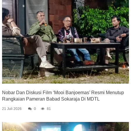
Nobar Dan Diskusi Film ‘Mooi Banjoemas’ Resmi Menutup
Rangkaian Pameran Babad Sokaraja Di MDTL
21 Juli 2026
0
81