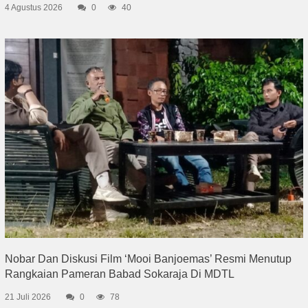
4 Agustus 2026
0
40
Nobar Dan Diskusi Film ‘Mooi Banjoemas’ Resmi Menutup
Rangkaian Pameran Babad Sokaraja Di MDTL
21 Juli 2026
0
78