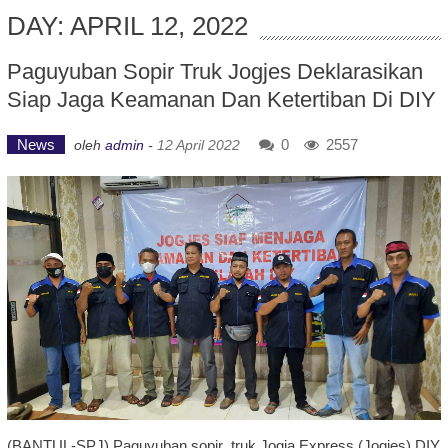
DAY: APRIL 12, 2022
Paguyuban Sopir Truk Jogjes Deklarasikan
Siap Jaga Keamanan Dan Ketertiban Di DIY
News
0
2557
oleh
admin
-
12 April 2022
(BANTUL-SPJ) Paguyuban sopir truk Jogja Express (Jogjes) DIY