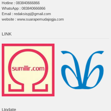
Hotline : 083840666866
WhatsApp : 083840666866
Email : redaksispj@gmail.com
website : www.suarapemudajogja.com
LINK
Update