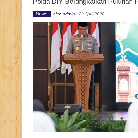
Polda DIY Berangkatkan Puluhan P
News
oleh
admin
-
20 April 2026