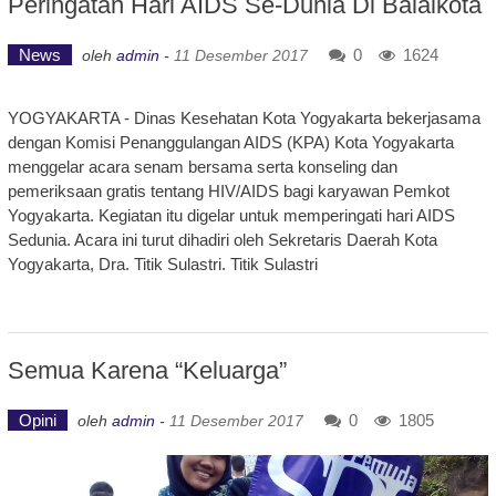
Peringatan Hari AIDS Se-Dunia Di Balaikota
News
0
1624
oleh
admin
-
11 Desember 2017
YOGYAKARTA - Dinas Kesehatan Kota Yogyakarta bekerjasama
dengan Komisi Penanggulangan AIDS (KPA) Kota Yogyakarta
menggelar acara senam bersama serta konseling dan
pemeriksaan gratis tentang HIV/AIDS bagi karyawan Pemkot
Yogyakarta. Kegiatan itu digelar untuk memperingati hari AIDS
Sedunia. Acara ini turut dihadiri oleh Sekretaris Daerah Kota
Yogyakarta, Dra. Titik Sulastri. Titik Sulastri
Semua Karena “Keluarga”
Opini
0
1805
oleh
admin
-
11 Desember 2017