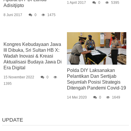
1 April 2017
0
5395
Adisitjipto
8 Juni 2017
0
1475
Kongres Kebudayaan Jawa
III Dibuka, Sri Sultan HB X:
Wadah Inovasi & Kreasi
Aktualisasi Budaya Jawa Di
Era Digital
Polda DIY Laksanakan
Pelantikan Dan Sertijab
15 November 2022
0
Sejumlah Posisi Strategis
1395
Ditengah Pandemi Covid-19
14 Mei 2020
0
1649
UPDATE