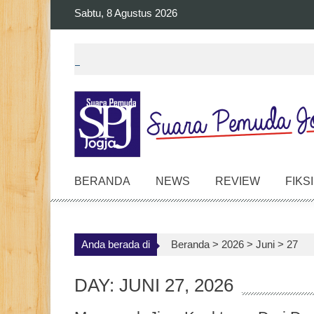
Skip
Sabtu, 8 Agustus 2026
to
content
BERANDA
NEWS
REVIEW
FIKSI
Anda berada di
Beranda >
2026
>
Juni
>
27
DAY: JUNI 27, 2026