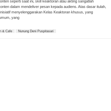
n seperti saat ini, skill keaktoran atau akting sangatlah
nten dalam mendeliver pesan kepada audiens. Atas dasar itulah,
nisiatif menyelenggarakan Kelas Keaktoran khusus, yang
 umum, yang
n & Cafe
Nunung Deni Puspitasari