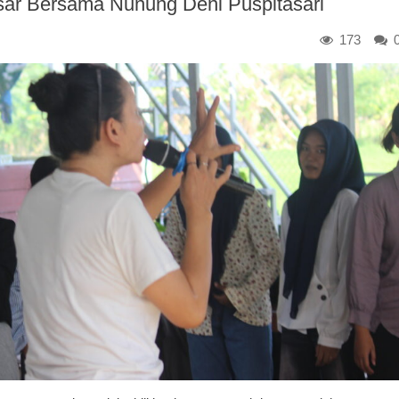
sar Bersama Nunung Deni Puspitasari
173