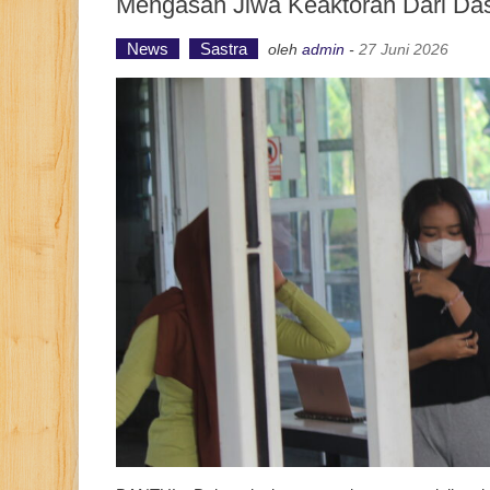
Mengasah Jiwa Keaktoran Dari Da
News
Sastra
oleh
admin
-
27 Juni 2026