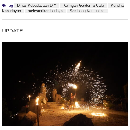
Tag
Dinas Kebudayaan DIY
Kelingan Garden & Cafe
Kundha
Kabudayan
melestarikan budaya
Sambang Komunitas
UPDATE