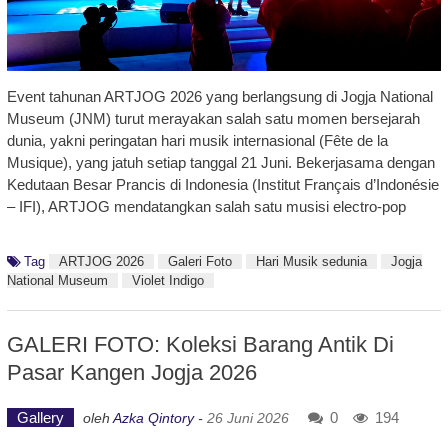
Event tahunan ARTJOG 2026 yang berlangsung di Jogja National
Museum (JNM) turut merayakan salah satu momen bersejarah
dunia, yakni peringatan hari musik internasional (Fête de la
Musique), yang jatuh setiap tanggal 21 Juni. Bekerjasama dengan
Kedutaan Besar Prancis di Indonesia (Institut Français d’Indonésie
– IFI), ARTJOG mendatangkan salah satu musisi electro-pop
Tag
ARTJOG 2026
Galeri Foto
Hari Musik sedunia
Jogja
National Museum
Violet Indigo
GALERI FOTO: Koleksi Barang Antik Di
Pasar Kangen Jogja 2026
Gallery
0
194
oleh
Azka Qintory
-
26 Juni 2026