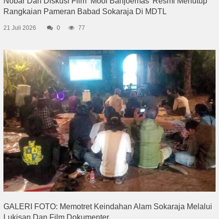
Nobar Dan Diskusi Film ‘Mooi Banjoemas’ Resmi Menutup
Rangkaian Pameran Babad Sokaraja Di MDTL
21 Juli 2026
0
77
GALERI FOTO: Memotret Keindahan Alam Sokaraja Melalui
Lukisan Dan Film Dokumenter