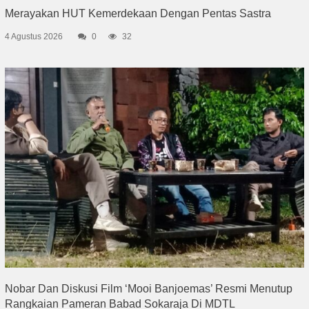
Merayakan HUT Kemerdekaan Dengan Pentas Sastra
4 Agustus 2026
0
32
Nobar Dan Diskusi Film ‘Mooi Banjoemas’ Resmi Menutup
Rangkaian Pameran Babad Sokaraja Di MDTL