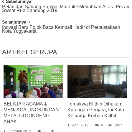
Post
Sebelumnya
Pelari dari Sabang Sampai Marauke Meriahkan Acara Pocari
Navigation
Sweat Run Bandung 2019
Selanjutnya
Inovasi Baru Pojok Baca Kembali Hadir di Perpustakaan
Kota Yogyakarta
ARTIKEL SERUPA
BELAJAR AGAMA &
Terdakwa Klithih Dihukum
MENJAGA LINGKUNGAN
Kurungan Penjara, Ini Kata
MELALUI DONGENG
Keluarga Korban Klithih
ANAK
18 April 2017
0
1897
13 Februari 2019
0