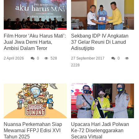
Film Horor ‘Aku Harus Mati’:
Sekbang IDP IV Angkatan
Jual Jiwa Demi Harta,
37 Gelar Reuni Di Lanud
Ambisi Dalam Teror
Adisutjipto
2 April 2026
0
528
27 September 2017
0
2228
Nuansa Perkemahan Siap
Upacara Hari Jadi Polwan
Mewarnai FFPJ Edisi XVI
Ke-72 Diselenggarakan
Tahun 2025
Secara Virtual