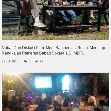
Nobar Dan Diskusi Film ‘Mooi Banjoemas’ Resmi Menutup
Rangkaian Pameran Babad Sokaraja Di MDTL
21 Juli 2026
0
78