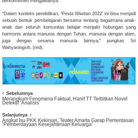
berkomitmen mengawalnya.
“Dalam konteks pendidikan, ‘Pesta Wiwitan 2022’ ini bisa menjadi
sebuah bentuk pembelajaran bersama tentang bagaimana anak-
anak dan seluruh komunitas belajar menjalin hubungan yang
harmonis antara manusia dengan Tuhan, manusia dengan alam,
juga dengan sesama manusia lainnya,” pungkas Sri
Wahyaningsih. (red).
Post
Sebelumnya
Merangkum Fenomena Faktual, Hanif TT Terbitkan Novel
Navigation
Detektif ‘Analisis’
Selanjutnya
Angkat Isu PKK Kekinian, Teater Amarta Garap Pementasan
‘Pemberdayaan Kesejahteraan Keluarga’