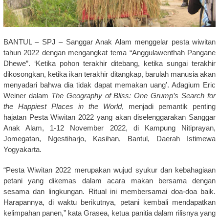
BANTUL – SPJ – Sanggar Anak Alam menggelar pesta wiwitan
tahun 2022 dengan mengangkat tema “Anggulawenthah Pangane
Dhewe”. ‘Ketika pohon terakhir ditebang, ketika sungai terakhir
dikosongkan, ketika ikan terakhir ditangkap, barulah manusia akan
menyadari bahwa dia tidak dapat memakan uang’. Adagium Eric
Weiner dalam
The Geography of Bliss: One Grump’s Search for
the Happiest Places in the World
, menjadi pemantik penting
hajatan Pesta Wiwitan 2022 yang akan diselenggarakan Sanggar
Anak Alam, 1-12 November 2022, di Kampung Nitiprayan,
Jomegatan, Ngestiharjo, Kasihan, Bantul, Daerah Istimewa
Yogyakarta.
“Pesta Wiwitan 2022 merupakan wujud syukur dan kebahagiaan
petani yang dikemas dalam acara makan bersama dengan
sesama dan lingkungan. Ritual ini membersamai doa-doa baik.
Harapannya, di waktu berikutnya, petani kembali mendapatkan
kelimpahan panen,” kata Grasea, ketua panitia dalam rilisnya yang