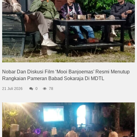
Nobar Dan Diskusi Film ‘Mooi Banjoemas’ Resmi Menutup
Rangkaian Pameran Babad Sokaraja Di MDTL
21 Juli 2026
0
78