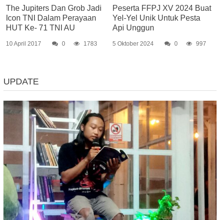
The Jupiters Dan Grob Jadi
Peserta FFPJ XV 2024 Buat
Icon TNI Dalam Perayaan
Yel-Yel Unik Untuk Pesta
HUT Ke- 71 TNI AU
Api Unggun
10 April 2017
0
1783
5 Oktober 2024
0
997
UPDATE