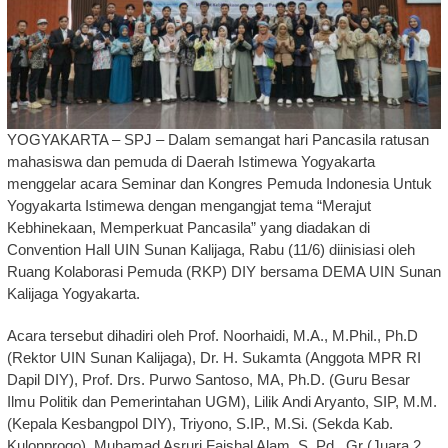
YOGYAKARTA – SPJ – Dalam semangat hari Pancasila ratusan
mahasiswa dan pemuda di Daerah Istimewa Yogyakarta
menggelar acara Seminar dan Kongres Pemuda Indonesia Untuk
Yogyakarta Istimewa dengan mengangjat tema “Merajut
Kebhinekaan, Memperkuat Pancasila” yang diadakan di
Convention Hall UIN Sunan Kalijaga, Rabu (11/6) diinisiasi oleh
Ruang Kolaborasi Pemuda (RKP) DIY bersama DEMA UIN Sunan
Kalijaga Yogyakarta.
Acara tersebut dihadiri oleh Prof. Noorhaidi, M.A., M.Phil., Ph.D
(Rektor UIN Sunan Kalijaga), Dr. H. Sukamta (Anggota MPR RI
Dapil DIY), Prof. Drs. Purwo Santoso, MA, Ph.D. (Guru Besar
Ilmu Politik dan Pemerintahan UGM), Lilik Andi Aryanto, SIP, M.M.
(Kepala Kesbangpol DIY), Triyono, S.IP., M.Si. (Sekda Kab.
Kulonprogo), Muhamad Asruri Faishal Alam. S. Pd., Gr (Juara 2