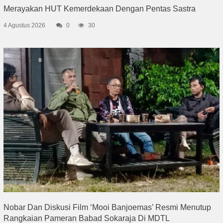
Merayakan HUT Kemerdekaan Dengan Pentas Sastra
4 Agustus 2026
0
30
Nobar Dan Diskusi Film ‘Mooi Banjoemas’ Resmi Menutup
Rangkaian Pameran Babad Sokaraja Di MDTL