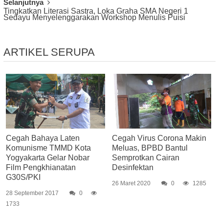
Selanjutnya
Tingkatkan Literasi Sastra, Loka Graha SMA Negeri 1
Sedayu Menyelenggarakan Workshop Menulis Puisi
ARTIKEL SERUPA
Cegah Bahaya Laten
Cegah Virus Corona Makin
Komunisme TMMD Kota
Meluas, BPBD Bantul
Yogyakarta Gelar Nobar
Semprotkan Cairan
Film Pengkhianatan
Desinfektan
G30S/PKI
26 Maret 2020
0
1285
28 September 2017
0
1733