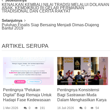
Post
Sebelumnya
KENALKAN KEMBALI NILAI TRADISI MELALUI DOLANAN
Navigation
ANAK, KEMDIKBUD RI GELAR PERMAINAN
TRADISIONAL DAN CERITA RAKYAT
Selanjutnya
Puluhan Finalis Siap Bersaing Menjadi Dimas-Diajeng
Bantul 2019
ARTIKEL SERUPA
Pentingnya “Pelukan
Pentingnya Konsistensi
Digital” Bagi Remaja Untuk
Bagi Sastrawan Muda
Hadapi Fase Kedewasaan
Dalam Menghasilkan Karya
1 Mei 2026
0
191
16 Juli 2026
0
54