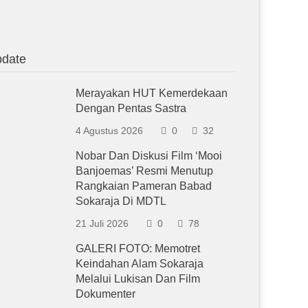
date
Merayakan HUT Kemerdekaan
Dengan Pentas Sastra
4 Agustus 2026
0
32
Nobar Dan Diskusi Film ‘Mooi
Banjoemas’ Resmi Menutup
Rangkaian Pameran Babad
Sokaraja Di MDTL
21 Juli 2026
0
78
GALERI FOTO: Memotret
Keindahan Alam Sokaraja
Melalui Lukisan Dan Film
Dokumenter