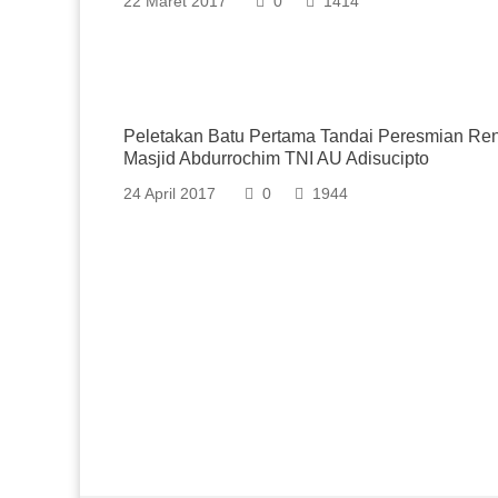
22 Maret 2017
0
1414
Peletakan Batu Pertama Tandai Peresmian Re
Masjid Abdurrochim TNI AU Adisucipto
24 April 2017
0
1944