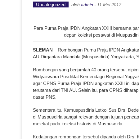
Uncategorized
oleh
admin
-
11 Mei 2017
Para Purna Praja IPDN Angkatan XXIII bersama par
depan koleksi pesawat di Muspusdirla
SLEMAN
– Rombongan Purna Praja IPDN Angkatan 
AU Dirgantara Mandala (Muspusdirla) Yogyakarta, S
Rombongan yang berjumlah 40 orang tersebut dipimp
Widyaiswara Pusdiklat Kemendagri Regional Yogyaka
agar CPNS Purna Praja IPDN angkatan XXIII ini dapa
terutama dari TNI AU. Selain itu, para CPNS dihar
dasar PNS.
Sementara itu, Kamuspusdirla Letkol Sus Drs. Dede
di Muspusdirla sangat relevan dengan tujuan pencapa
melekat pada koleksi historis di Muspusdirla.
Kedatangan rombongan tersebut dipandu oleh Drs. 