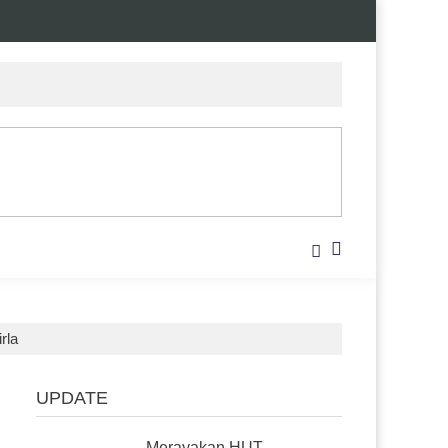
rla
UPDATE
Merayakan HUT