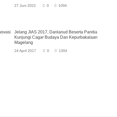
27 Juni 2022
0
1094
novasi
Jelang JIAS 2017, Danlanud Beserta Panitia
Kunjungi Cagar Budaya Dan Kepurbakalaan
Magelang
24 April 2017
0
1304