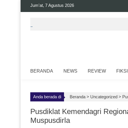
Skip
Jum'at, 7 Agustus 2026
to
content
BERANDA
NEWS
REVIEW
FIKSI
Anda berada di
Beranda >
Uncategorized
>
Pu
Pusdiklat Kemendagri Regiona
Muspusdirla