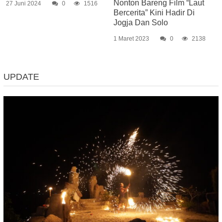
Nonton Bareng Film “Laut
27 Juni 2024
0
1516
Bercerita” Kini Hadir Di
Jogja Dan Solo
1 Maret 2023
0
2138
UPDATE