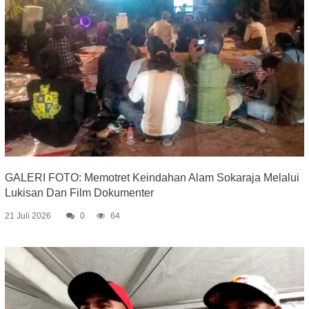
GALERI FOTO: Memotret Keindahan Alam Sokaraja Melalui
Lukisan Dan Film Dokumenter
21 Juli 2026
0
64