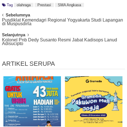
Tag
olahraga
Prestasi
SMA Angkasa
Post
Sebelumnya
Pusdiklat Kemendagri Regional Yogyakarta Studi Lapangan
Navigation
di Muspusdirla
Selanjutnya
Kolonel Pnb Dedy Susanto Resmi Jabat Kadisops Lanud
Adisucipto
ARTIKEL SERUPA