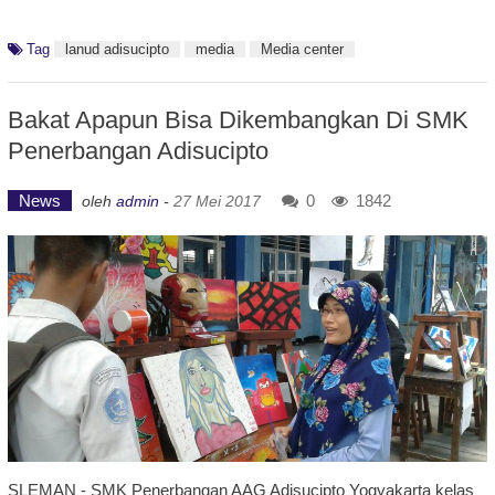
Tag
lanud adisucipto
media
Media center
Bakat Apapun Bisa Dikembangkan Di SMK
Penerbangan Adisucipto
News
0
1842
oleh
admin
-
27 Mei 2017
SLEMAN - SMK Penerbangan AAG Adisucipto Yogyakarta kelas