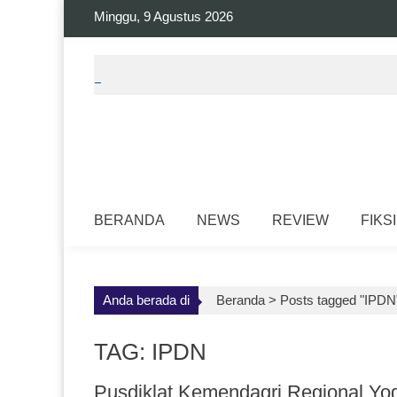
Skip
Minggu, 9 Agustus 2026
to
content
BERANDA
NEWS
REVIEW
FIKSI
Anda berada di
Beranda >
Posts tagged "IPDN
TAG: IPDN
Pusdiklat Kemendagri Regional Yo