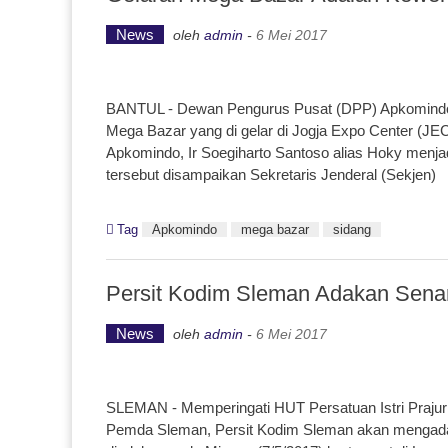
News
oleh
admin
-
6 Mei 2017
BANTUL - Dewan Pengurus Pusat (DPP) Apkomindo
Mega Bazar yang di gelar di Jogja Expo Center (
Apkomindo, Ir Soegiharto Santoso alias Hoky menjad
tersebut disampaikan Sekretaris Jenderal (Sekjen)
Tag
Apkomindo
mega bazar
sidang
Persit Kodim Sleman Adakan Sen
News
oleh
admin
-
6 Mei 2017
SLEMAN - Memperingati HUT Persatuan Istri Prajur
Pemda Sleman, Persit Kodim Sleman akan mengada