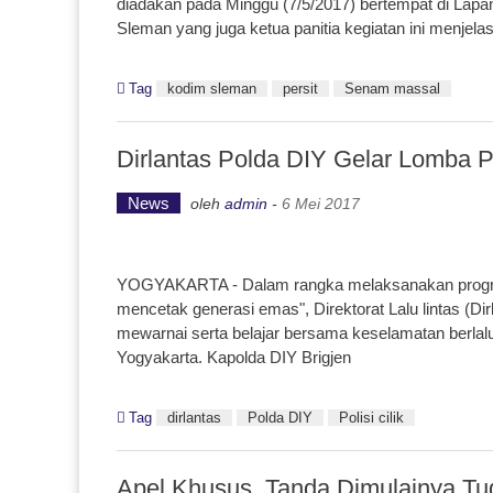
diadakan pada Minggu (7/5/2017) bertempat di Lapa
Sleman yang juga ketua panitia kegiatan ini menjela
Tag
kodim sleman
persit
Senam massal
Dirlantas Polda DIY Gelar Lomba Pol
News
oleh
admin
-
6 Mei 2017
YOGYAKARTA - Dalam rangka melaksanakan program "po
mencetak generasi emas", Direktorat Lalu lintas (Di
mewarnai serta belajar bersama keselamatan berlalu
Yogyakarta. Kapolda DIY Brigjen
Tag
dirlantas
Polda DIY
Polisi cilik
Apel Khusus, Tanda Dimulainya Tu