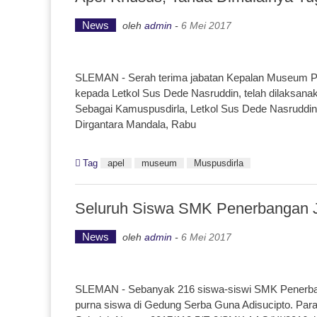
News
oleh
admin
-
6 Mei 2017
SLEMAN - Serah terima jabatan Kepalan Museum Pus
kepada Letkol Sus Dede Nasruddin, telah dilaksana
Sebagai Kamuspusdirla, Letkol Sus Dede Nasrudd
Dirgantara Mandala, Rabu
Tag
apel
museum
Muspusdirla
Seluruh Siswa SMK Penerbangan J
News
oleh
admin
-
6 Mei 2017
SLEMAN - Sebanyak 216 siswa-siswi SMK Penerbang
purna siswa di Gedung Serba Guna Adisucipto. Par