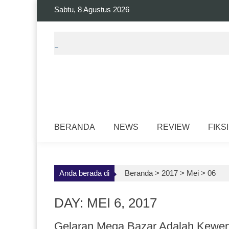
Skip
Sabtu, 8 Agustus 2026
to
content
BERANDA
NEWS
REVIEW
FIKSI
Anda berada di
Beranda >
2017
>
Mei
>
06
DAY: MEI 6, 2017
Gelaran Mega Bazar Adalah Kewe