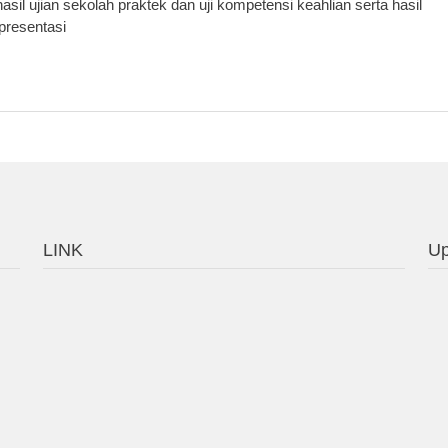
l ujian sekolah praktek dan uji kompetensi keahlian serta hasil
presentasi
LINK
Up