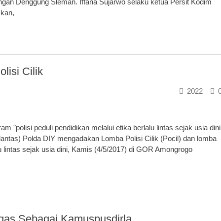
ngan Denggung Sleman. Iffana Sujarwo selaku ketua Persit Kodim
skan,
isi Cilik
2022
lisi peduli pendidikan melalui etika berlalu lintas sejak usia dini
rlantas) Polda DIY mengadakan Lomba Polisi Cilik (Pocil) dan lomba
 lintas sejak usia dini, Kamis (4/5/2017) di GOR Amongrogo
gas Sebagai Kamuspusdirla