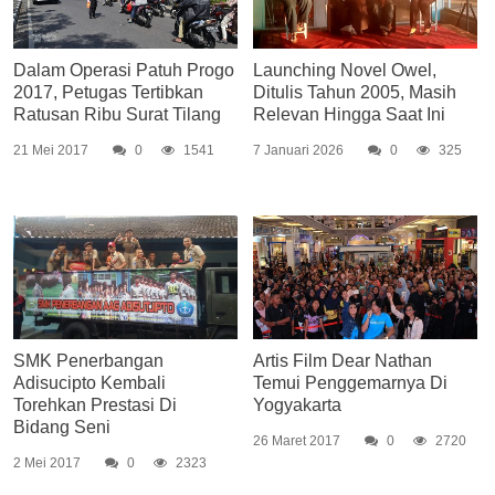
Dalam Operasi Patuh Progo
Launching Novel Owel,
2017, Petugas Tertibkan
Ditulis Tahun 2005, Masih
Ratusan Ribu Surat Tilang
Relevan Hingga Saat Ini
21 Mei 2017
0
1541
7 Januari 2026
0
325
SMK Penerbangan
Artis Film Dear Nathan
Adisucipto Kembali
Temui Penggemarnya Di
Torehkan Prestasi Di
Yogyakarta
Bidang Seni
26 Maret 2017
0
2720
2 Mei 2017
0
2323