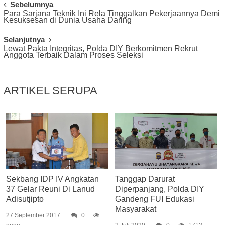
Post
Sebelumnya
Para Sarjana Teknik Ini Rela Tinggalkan Pekerjaannya Demi
Navigation
Kesuksesan di Dunia Usaha Daring
Selanjutnya
Lewat Pakta Integritas, Polda DIY Berkomitmen Rekrut
Anggota Terbaik Dalam Proses Seleksi
ARTIKEL SERUPA
Sekbang IDP IV Angkatan
Tanggap Darurat
37 Gelar Reuni Di Lanud
Diperpanjang, Polda DIY
Adisutjipto
Gandeng FUI Edukasi
Masyarakat
27 September 2017
0