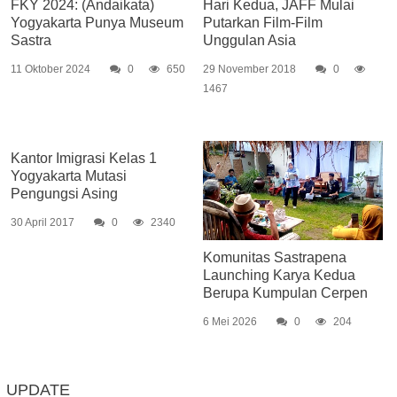
FKY 2024: (Andaikata)
Hari Kedua, JAFF Mulai
Yogyakarta Punya Museum
Putarkan Film-Film
Sastra
Unggulan Asia
11 Oktober 2024
0
650
29 November 2018
0
1467
Kantor Imigrasi Kelas 1
Yogyakarta Mutasi
Pengungsi Asing
30 April 2017
0
2340
Komunitas Sastrapena
Launching Karya Kedua
Berupa Kumpulan Cerpen
6 Mei 2026
0
204
UPDATE