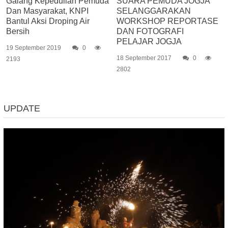
Galang Kepedulian Pemuda
SUARA PEMUDA JOGJA
Dan Masyarakat, KNPI
SELANGGARAKAN
Bantul Aksi Droping Air
WORKSHOP REPORTASE
Bersih
DAN FOTOGRAFI
PELAJAR JOGJA
19 September 2019
0
18 September 2017
0
2193
2802
UPDATE