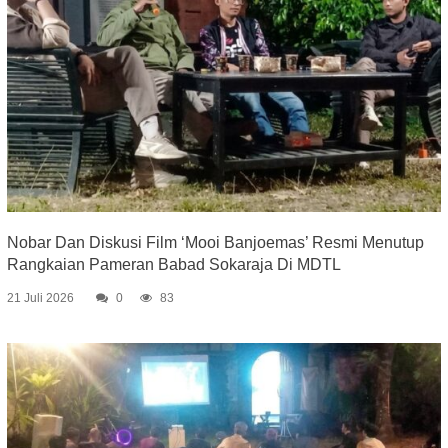
Nobar Dan Diskusi Film ‘Mooi Banjoemas’ Resmi Menutup
Rangkaian Pameran Babad Sokaraja Di MDTL
21 Juli 2026
0
83