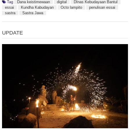
Tag
Dana keistimewaan
digital
DInas Kebudayaan Bantul
essai
Kundha Kabudayan
Octo lampito
penulisan essai
sastra
Sastra Jawa
UPDATE