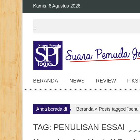
Skip
Kamis, 6 Agustus 2026
to
content
BERANDA
NEWS
REVIEW
FIKSI
Anda berada di
Beranda >
Posts tagged "penul
TAG: PENULISAN ESSAI