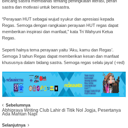
Bincang sastra membahas tentang peningkatan literasi, peran
sastra dan motivasi untuk bersastra.
“Perayaan HUT sebagai wujud syukur dan apresiasi kepada
Regas. Semoga dengan rangkaian perayaan HUT regas dapat
memberikan inspirasi dan manfaat,” kata Tri Wahyuni Ketua
Regas.
Seperti halnya tema perayaan yaitu ‘Aku, kamu dan Regas’.
Semoga 3 tahun Regas dapat memberikan kesan dan manfaat
khususnya dalam bidang sastra. Semoga regas selalu jaya! (-red)
Post
Sebelumnya
Abhipraya Writing Club Lahir di Titik Nol Jogja, Pesertanya
Navigation
Ada Mantan Napi
Selanjutnya