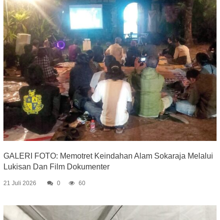
GALERI FOTO: Memotret Keindahan Alam Sokaraja Melalui
Lukisan Dan Film Dokumenter
21 Juli 2026
0
60