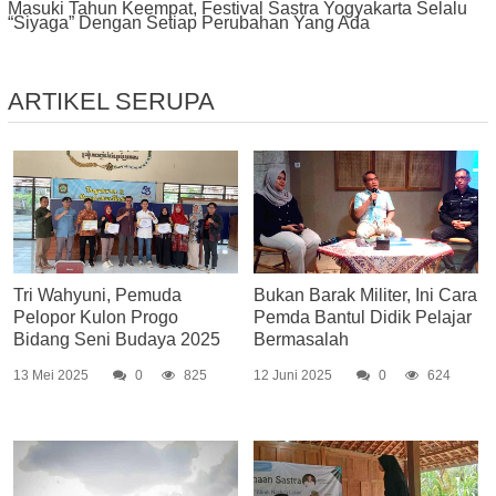
Masuki Tahun Keempat, Festival Sastra Yogyakarta Selalu
“Siyaga” Dengan Setiap Perubahan Yang Ada
ARTIKEL SERUPA
Tri Wahyuni, Pemuda
Bukan Barak Militer, Ini Cara
Pelopor Kulon Progo
Pemda Bantul Didik Pelajar
Bidang Seni Budaya 2025
Bermasalah
13 Mei 2025
0
825
12 Juni 2025
0
624