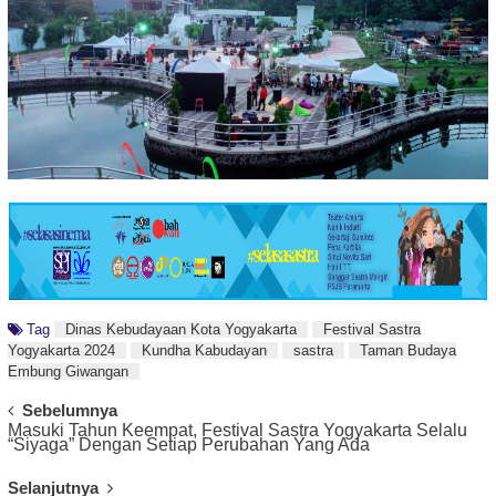
Tag
Dinas Kebudayaan Kota Yogyakarta
Festival Sastra
Yogyakarta 2024
Kundha Kabudayan
sastra
Taman Budaya
Embung Giwangan
Post
Sebelumnya
Masuki Tahun Keempat, Festival Sastra Yogyakarta Selalu
Navigation
“Siyaga” Dengan Setiap Perubahan Yang Ada
Selanjutnya