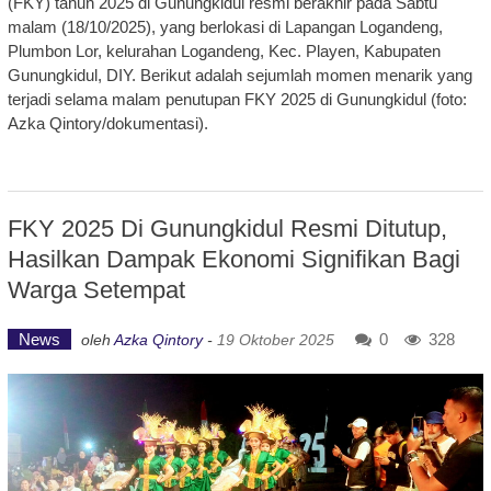
(FKY) tahun 2025 di Gunungkidul resmi berakhir pada Sabtu
malam (18/10/2025), yang berlokasi di Lapangan Logandeng,
Plumbon Lor, kelurahan Logandeng, Kec. Playen, Kabupaten
Gunungkidul, DIY. Berikut adalah sejumlah momen menarik yang
terjadi selama malam penutupan FKY 2025 di Gunungkidul (foto:
Azka Qintory/dokumentasi).
FKY 2025 Di Gunungkidul Resmi Ditutup,
Hasilkan Dampak Ekonomi Signifikan Bagi
Warga Setempat
News
0
328
oleh
Azka Qintory
-
19 Oktober 2025