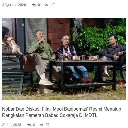
4 Agustus 2026
0
49
Nobar Dan Diskusi Film ‘Mooi Banjoemas’ Resmi Menutup
Rangkaian Pameran Babad Sokaraja Di MDTL
21 Juli 2026
0
81