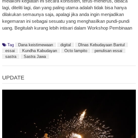
melakoni kegiatan ini secara konsisten, terus-menerus, dibaca
lagi, diteliti lagi, dan yang paling utama adalah tidak bisa hanya
dilakukan semaunya saja, apalagi jika anda ingin menjadikan
kegemaran ini sebagai sesuatu yang menghasilkan pundi-pundi
uang. Begitulah kurang lebih intisari dalam Workshop Pembinaan
Tag
Dana keistimewaan
digital
DInas Kebudayaan Bantul
essai
Kundha Kabudayan
Octo lampito
penulisan essai
sastra
Sastra Jawa
UPDATE