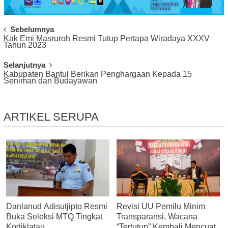
Post
Sebelumnya
Kak Emi Masruroh Resmi Tutup Pertapa Wiradaya XXXV
Navigation
Tahun 2023
Selanjutnya
Kabupaten Bantul Berikan Penghargaan Kepada 15
Seniman dan Budayawan
ARTIKEL SERUPA
Danlanud Adisutjipto Resmi
Revisi UU Pemilu Minim
Buka Seleksi MTQ Tingkat
Transparansi, Wacana
Kodiklatau
“Tertutup” Kembali Mencuat