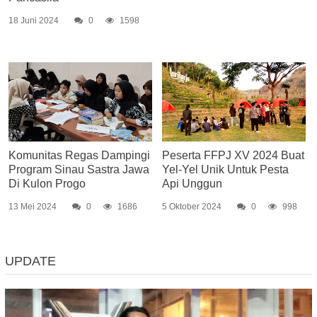
18 Juni 2024
0
1598
Komunitas Regas Dampingi
Peserta FFPJ XV 2024 Buat
Program Sinau Sastra Jawa
Yel-Yel Unik Untuk Pesta
Di Kulon Progo
Api Unggun
13 Mei 2024
0
1686
5 Oktober 2024
0
998
UPDATE