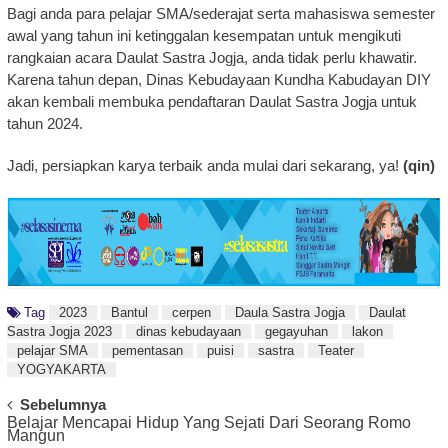
Bagi anda para pelajar SMA/sederajat serta mahasiswa semester
awal yang tahun ini ketinggalan kesempatan untuk mengikuti
rangkaian acara Daulat Sastra Jogja, anda tidak perlu khawatir.
Karena tahun depan, Dinas Kebudayaan Kundha Kabudayan DIY
akan kembali membuka pendaftaran Daulat Sastra Jogja untuk
tahun 2024.
Jadi, persiapkan karya terbaik anda mulai dari sekarang, ya!
(qin)
Tag
2023
Bantul
cerpen
Daula Sastra Jogja
Daulat
Sastra Jogja 2023
dinas kebudayaan
gegayuhan
lakon
pelajar SMA
pementasan
puisi
sastra
Teater
YOGYAKARTA
Post
Sebelumnya
Belajar Mencapai Hidup Yang Sejati Dari Seorang Romo
Navigation
Mangun