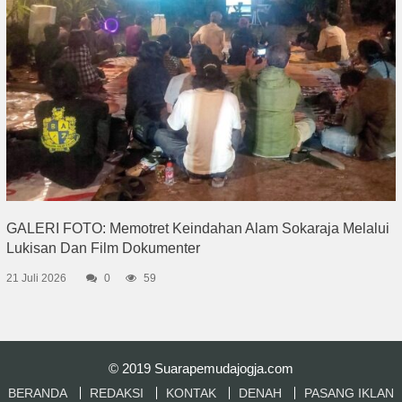
GALERI FOTO: Memotret Keindahan Alam Sokaraja Melalui
Lukisan Dan Film Dokumenter
21 Juli 2026
0
59
© 2019
Suarapemudajogja.com
BERANDA
REDAKSI
KONTAK
DENAH
PASANG IKLAN