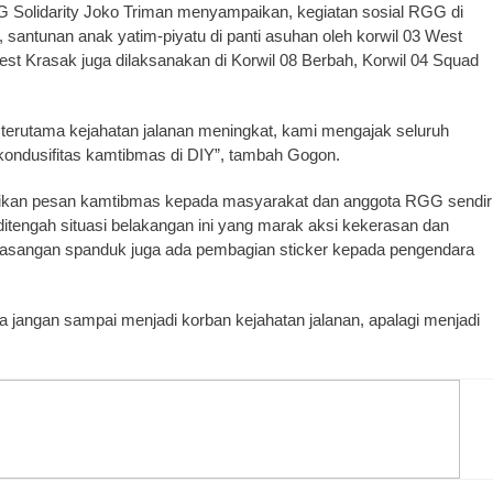
G Solidarity Joko Triman menyampaikan, kegiatan sosial RGG di
 santunan anak yatim-piyatu di panti asuhan oleh korwil 03 West
3 West Krasak juga dilaksanakan di Korwil 08 Berbah, Korwil 04 Squad
an terutama kejahatan jalanan meningkat, kami mengajak seluruh
ndusifitas kamtibmas di DIY”, tambah Gogon.
paikan pesan kamtibmas kepada masyarakat dan anggota RGG sendir
ditengah situasi belakangan ini yang marak aksi kekerasan dan
emasangan spanduk juga ada pembagian sticker kepada pengendara
ita jangan sampai menjadi korban kejahatan jalanan, apalagi menjadi