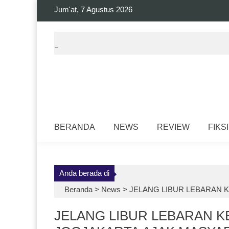
Skip
Jum'at, 7 Agustus 2026
to
content
BERANDA
NEWS
REVIEW
FIKSI
Anda berada di
Beranda >
News
>
JELANG LIBUR LEBARAN 
JELANG LIBUR LEBARAN K