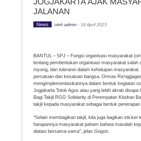
JOGJAKARTA AJAK MASYA
JALANAN
News
oleh
admin
-
16 April 2023
BANTUL – SPJ – Fungsi organisasi masyarakat (or
tentang pembentukan organisasi masyarakat salah
royong, dan toleransi dalam kehidupan masyarakat.
persatuan dan kesatuan bangsa. Ormas Ra’nggagas (
mengimplementasikannya dalam bentuk kegiatan so
Jogjakarta Totok Agus atau yang lebih akrab disapa
Bagi Takjil RGG Solidarity di Perempatan Klodran
takjil kepada masyarakat sebagai bentuk penerapan
“Selain membagikan takjil, kita juga bagikan stick
harapannya masyarakat paham bahwa masalah kejah
diatasi bersama-sama”, jelas Gogon.