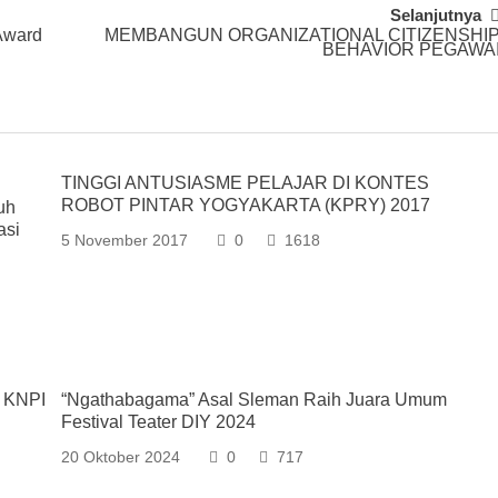
Selanjutnya
Award
MEMBANGUN ORGANIZATIONAL CITIZENSHI
BEHAVIOR PEGAWA
TINGGI ANTUSIASME PELAJAR DI KONTES
ROBOT PINTAR YOGYAKARTA (KPRY) 2017
uh
asi
5 November 2017
0
1618
a KNPI
“Ngathabagama” Asal Sleman Raih Juara Umum
Festival Teater DIY 2024
20 Oktober 2024
0
717