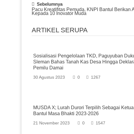
Post
Sebelumnya
Pacu Kreatifitas Pemuda, KNPI Bantul Berikan 
Navigation
Kepada 10 Inovator Muda
ARTIKEL SERUPA
Sosialisasi Pengelolaan TKD, Paguyuban Duk
Sleman Bahas Tanah Kas Desa Hingga Deklar
Pemilu Damai
30 Agustus 2023
0
1267
MUSDA X; Lurah Durori Terpilih Sebagai Ketu
Bantul Masa Bhakti 2023-2026
21 November 2023
0
1547