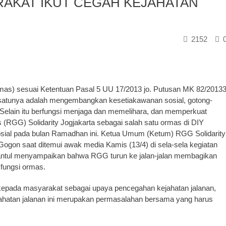
RAKAT IKUT CEGAH KEJAHATAN
2152
mas) sesuai Ketentuan Pasal 5 UU 17/2013 jo. Putusan MK 82/2013
 satunya adalah mengembangkan kesetiakawanan sosial, gotong-
 Selain itu berfungsi menjaga dan memelihara, dan memperkuat
RGG) Solidarity Jogjakarta sebagai salah satu ormas di DIY
sial pada bulan Ramadhan ini. Ketua Umum (Ketum) RGG Solidarity
 Gogon saat ditemui awak media Kamis (13/4) di sela-sela kegiatan
 Bantul menyampaikan bahwa RGG turun ke jalan-jalan membagikan
 fungsi ormas.
er kepada masyarakat sebagai upaya pencegahan kejahatan jalanan,
atan jalanan ini merupakan permasalahan bersama yang harus