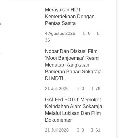
Merayakan HUT
Kemerdekaan Dengan
Pentas Sastra
0
4 Agustus 2026
0
36
Nobar Dan Diskusi Film
3
‘Mooi Banjoemas’ Resmi
Menutup Rangkaian
Pameran Babad Sokaraja
Di MDTL
21 Juli 2026
0
78
GALERI FOTO: Memotret
Keindahan Alam Sokaraja
Melalui Lukisan Dan Film
Dokumenter
21 Juli 2026
0
61