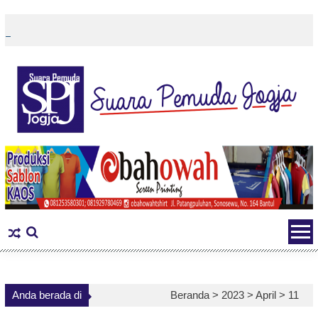
Skip
to
content
Anda berada di
Beranda >
2023
>
April
>
11