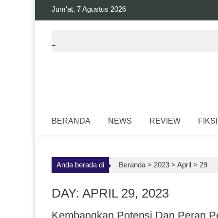
Skip
Jum'at, 7 Agustus 2026
to
content
BERANDA
NEWS
REVIEW
FIKSI
Anda berada di
Beranda >
2023
>
April
>
29
DAY: APRIL 29, 2023
Kembangkan Potensi Dan Peran Pe